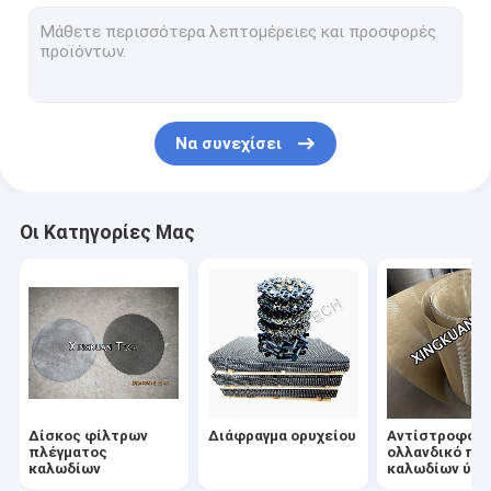
Πτυχωμένο πλέγμα καλωδίων
Διακοσμητική κουρτίνα πλέγματος
Πλεγμένο συρμάτινο πλέγμα από ανοξείδωτο χάλυβα
Να συνεχίσει
Πλέγμα καλωδίων χαλκού
Πλέγμα καλωδίων ζωνών μεταφορέων
Οι Κατηγορίες Μας
Διατρυπημένο πλέγμα καλωδίων
Ανθεκτικό ιστό έξι διαγώνων
Χειρουργικός δίσκος αποστείρωσης
Οθόνη φίλτρων πλέγματος καλωδίων
Δίσκος φίλτρων
Διάφραγμα ορυχείου
Αντίστροφο
πλέγματος
ολλανδικό πλ
καλωδίων
καλωδίων ύφ