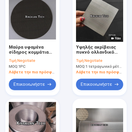
Μαύρα υφαμένα
Υψηλής ακρίβειας
σίδηρος κομμάτια
πυκνό ολλανδικό
περικοπών
πλέγμα 304 316L
Τιμή:
Negotiate
Τιμή:
Negotiate
υφασμάτων στις
τύπου υφάσματος
MOQ:
1PC
MOQ:
1 τετραγωνικό μέτρο
προσαρμοσμένες
φίλτρου για
μορφές του δίσκου
φυγόκεντρο
Λάβετε την πιο πρόσφατη τιμή
Λάβετε την πιο πρόσφατη τιμή
διαχωρισμό
Επικοινωνήστε
Επικοινωνήστε
Αρχική Σελίδα
Προϊόντα
Σχετικά με εμάς