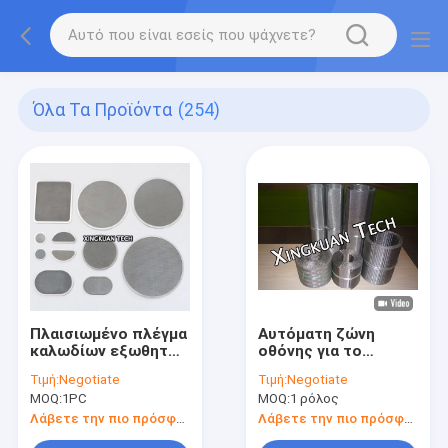
Όλα Τα Προϊόντα
(254)
Πλαισιωμένο πλέγμα
Αυτόματη ζώνη
καλωδίων εξωθητών
οθόνης για το
πακέτων, Πακέτο
ανοξείδωτο 302 304
Τιμή:
Negotiate
Τιμή:
Negotiate
οθόνης εξωθητών
εξωθητών PP
MOQ:
1PC
MOQ:
1 ρόλος
για τις συνθετικές
ίνες
Λάβετε την πιο πρόσφατη τιμή
Λάβετε την πιο πρόσφατη τιμή