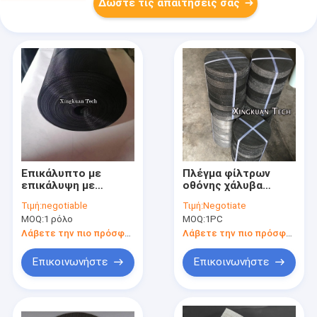
Δώστε τις απαιτήσεις σας
Επικάλυπτο με
Πλέγμα φίλτρων
επικάλυψη με
οθόνης χάλυβα
επωξικό υφασμένο
άνθρακα μετάλλων
Τιμή:
negotiable
Τιμή:
Negotiate
συρματόπλέγμα
για τα PP/HDPE που
MOQ:
1 ρόλο
MOQ:
1PC
Πλεοειδές
ανακυκλώνουν το
διαχωριστικό
πλέγμα 20 - 150
Λάβετε την πιο πρόσφατη τιμή
Λάβετε την πιο πρόσφατη τιμή
πλέγμα για
υδραυλικά φίλτρα
Επικοινωνήστε
Επικοινωνήστε