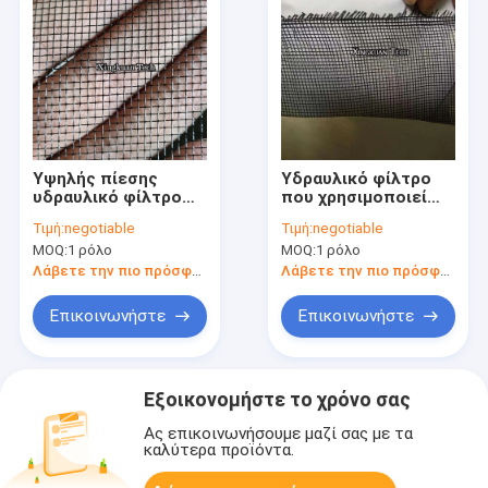
Υψηλής πίεσης
Υδραυλικό φίλτρο
υδραυλικό φίλτρο
που χρησιμοποιεί
στήριξης πλέγμα
επωξικό
Τιμή:
negotiable
Τιμή:
negotiable
πλεγμένο
επικαλυμμένο
MOQ:
1 ρόλο
MOQ:
1 ρόλο
διαχωριστικό
συρματόπλεγμα με
πλέγμα
κυλίνδρους μήκους
Λάβετε την πιο πρόσφατη τιμή
Λάβετε την πιο πρόσφατη τιμή
800 m
Επικοινωνήστε
Επικοινωνήστε
Εξοικονομήστε το χρόνο σας
Ας επικοινωνήσουμε μαζί σας με τα
καλύτερα προϊόντα.