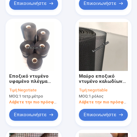
Επικοινωνήστε
Επικοινωνήστε
Εποξικό ντυμένο
Μαύρο εποξικό
υφαμένο πλέγμα
ντυμένο καλωδίων
οθόνης πλέγματος
πλέγμα στρώματος
Τιμή:
Negotiate
Τιμή:
negotiable
καλωδίων 14x14
18*14 υποστήριξης
MOQ:
1 τετρ.μέτρο
MOQ:
1 ρόλος
16x16 18x16
φίλτρων αέρα
πλέγματος
Λάβετε την πιο πρόσφατη τιμή
Λάβετε την πιο πρόσφατη τιμή
υδραυλικό
Επικοινωνήστε
Επικοινωνήστε