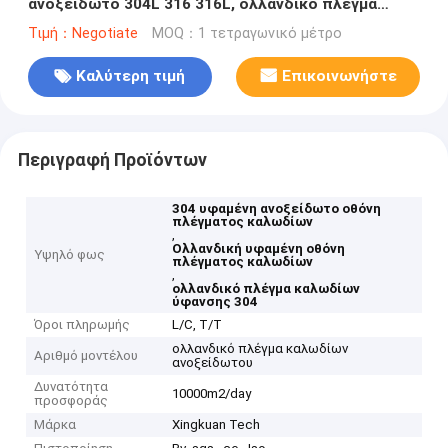
ανοξείδωτο 304L 316 316L, ολλανδικό πλέγμα
καλωδίων
Τιμή：Negotiate
MOQ：1 τετραγωνικό μέτρο
Καλύτερη τιμή
Επικοινωνήστε
Περιγραφή Προϊόντων
304 υφαμένη ανοξείδωτο οθόνη
πλέγματος καλωδίων
,
Ολλανδική υφαμένη οθόνη
Υψηλό φως
πλέγματος καλωδίων
,
ολλανδικό πλέγμα καλωδίων
ύφανσης 304
Όροι πληρωμής
L/C, T/T
ολλανδικό πλέγμα καλωδίων
Αριθμό μοντέλου
ανοξείδωτου
Δυνατότητα
10000m2/day
προσφοράς
Μάρκα
Xingkuan Tech