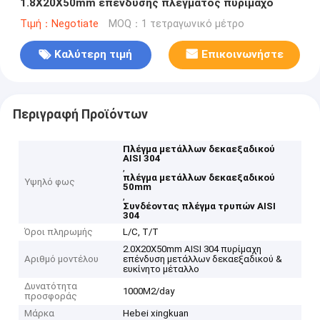
1.8X20X50mm επένδυσης πλέγματος πυρίμαχο
Τιμή：Negotiate
MOQ：1 τετραγωνικό μέτρο
Καλύτερη τιμή
Επικοινωνήστε
Περιγραφή Προϊόντων
Πλέγμα μετάλλων δεκαεξαδικού
AISI 304
,
πλέγμα μετάλλων δεκαεξαδικού
Υψηλό φως
50mm
,
Συνδέοντας πλέγμα τρυπών AISI
304
Όροι πληρωμής
L/C, T/T
2.0X20X50mm AISI 304 πυρίμαχη
Αριθμό μοντέλου
επένδυση μετάλλων δεκαεξαδικού &
ευκίνητο μέταλλο
Δυνατότητα
1000M2/day
προσφοράς
Μάρκα
Hebei xingkuan