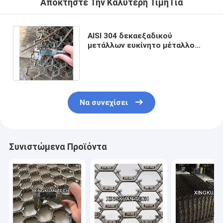
Αποκτήστε Την Καλύτερη Τιμή Για
AISI 304 δεκαεξαδικού
μετάλλων ευκίνητο μέταλλο
1.8X20X50mm επένδυσης
πλέγματος πυρίμαχο
Να συνεχίσει
Συνιστώμενα Προϊόντα