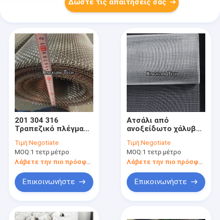
Δώστε τις απαιτήσεις σας
201 304 316
Ατσάλι από
Τραπεζικό πλέγμα
ανοξείδωτο χάλυβα /
συσσωματωμένο
Ζυγισμένο
Τιμή:
Negotiate
Τιμή:
Negotiate
Τραπεζικό πλέγμα
συσσωματωμένο
MOQ:
1 τετρ.μέτρο
MOQ:
1 τετρ.μέτρο
συσσωματωμένο
σύρμα για την
κυματοειδές για
εξόρυξη άνθρακα
Λάβετε την πιο πρόσφατη τιμή
Λάβετε την πιο πρόσφατη τιμή
φίλτρο και φίλτρο
Επικοινωνήστε
Επικοινωνήστε