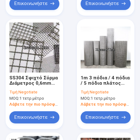
Επικοινωνήστε
Επικοινωνήστε
SS304 Σφιχτό Σύρμα
1m 3 πόδια / 4 πόδια
Διάμετρος 0,6mm
/ 5 πόδια πλάτος
Σύρμα με 2mm 3mm
συρρικνωμένο σύρμα
Τιμή:
Negotiate
Τιμή:
Negotiate
3,5mm άνοιγμα
πλέγμα ατσάλι 201
MOQ:
1 τετρ.μέτρο
MOQ:
1 τετρ.μέτρο
304 316 316L
Λάβετε την πιο πρόσφατη τιμή
Λάβετε την πιο πρόσφατη τιμή
Επικοινωνήστε
Επικοινωνήστε