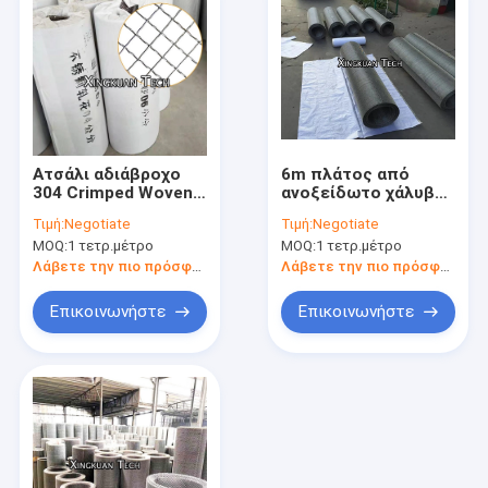
Ατσάλι αδιάβροχο
6m πλάτος από
304 Crimped Woven
ανοξείδωτο χάλυβα
Corrugated Wire
υλικό συρρικνωμένη
Τιμή:
Negotiate
Τιμή:
Negotiate
Mesh για την
καλωδιακή δίχτυα
MOQ:
1 τετρ.μέτρο
MOQ:
1 τετρ.μέτρο
παρακολούθηση
οθόνη με ένα μεγάλο
απόθεμα
Λάβετε την πιο πρόσφατη τιμή
Λάβετε την πιο πρόσφατη τιμή
Επικοινωνήστε
Επικοινωνήστε
Αρχική Σελίδα
Προϊόντα
Σχετικά με εμάς