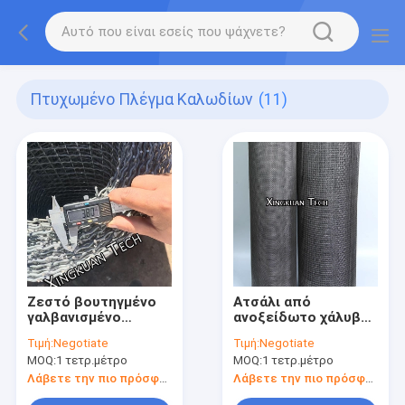
Πτυχωμένο Πλέγμα Καλωδίων
(11)
Ζεστό βουτηγμένο
Ατσάλι από
γαλβανισμένο
ανοξείδωτο χάλυβα
τεντωμένο σύρμα
Σφραγισμένο σύρμα
Τιμή:
Negotiate
Τιμή:
Negotiate
30mm διαφάνεια για
0,5mm Διαμέτρου
MOQ:
1 τετρ.μέτρο
MOQ:
1 τετρ.μέτρο
εργοστάσιο
σύρμας ανοίγματος
τούβλων
1mm 1,3mm 1,6mm
Λάβετε την πιο πρόσφατη τιμή
Λάβετε την πιο πρόσφατη τιμή