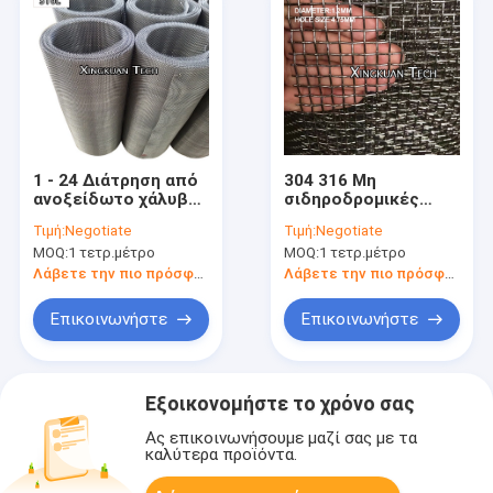
1 - 24 Διάτρηση από
304 316 Μη
ανοξείδωτο χάλυβα
σιδηροδρομικές
316L
γραμμές από
Τιμή:
Negotiate
Τιμή:
Negotiate
Τραπεζογραμμάτιο
ανοξείδωτο χάλυβα
MOQ:
1 τετρ.μέτρο
MOQ:
1 τετρ.μέτρο
με όμορφη
συσκευασία
Λάβετε την πιο πρόσφατη τιμή
Λάβετε την πιο πρόσφατη τιμή
Επικοινωνήστε
Επικοινωνήστε
Εξοικονομήστε το χρόνο σας
Ας επικοινωνήσουμε μαζί σας με τα
καλύτερα προϊόντα.