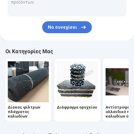
Πτυχωμένο πλέγμα καλωδίων
Διακοσμητική κουρτίνα πλέγματος
Να συνεχίσει
Πλεγμένο συρμάτινο πλέγμα από ανοξείδωτο χάλυβα
Πλέγμα καλωδίων χαλκού
Οι Κατηγορίες Μας
Πλέγμα καλωδίων ζωνών μεταφορέων
Διατρυπημένο πλέγμα καλωδίων
Ανθεκτικό ιστό έξι διαγώνων
Χειρουργικός δίσκος αποστείρωσης
Δίσκος φίλτρων
Διάφραγμα ορυχείου
Αντίστροφο
Οθόνη φίλτρων πλέγματος καλωδίων
πλέγματος
ολλανδικό πλ
καλωδίων
καλωδίων ύφ