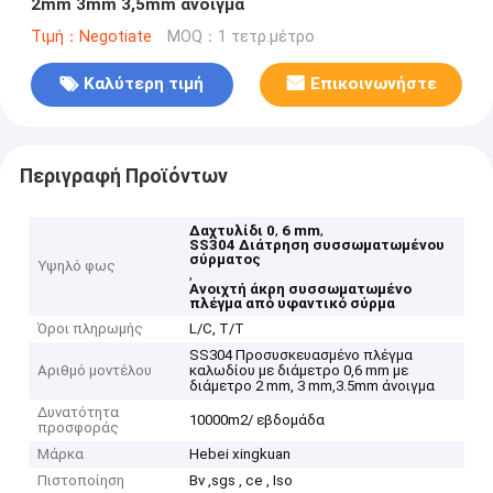
2mm 3mm 3,5mm άνοιγμα
Τιμή：Negotiate
MOQ：1 τετρ.μέτρο
Καλύτερη τιμή
Επικοινωνήστε
Περιγραφή Προϊόντων
,
,
Δαχτυλίδι 0
6 mm
SS304 Διάτρηση συσσωματωμένου
σύρματος
Υψηλό φως
,
Ανοιχτή άκρη συσσωματωμένο
πλέγμα από υφαντικό σύρμα
Όροι πληρωμής
L/C, T/T
SS304 Προσυσκευασμένο πλέγμα
Αριθμό μοντέλου
καλωδίου με διάμετρο 0,6 mm με
διάμετρο 2 mm, 3 mm,3.5mm άνοιγμα
Δυνατότητα
10000m2/ εβδομάδα
προσφοράς
Μάρκα
Hebei xingkuan
Πιστοποίηση
Bv ,sgs , ce , Iso