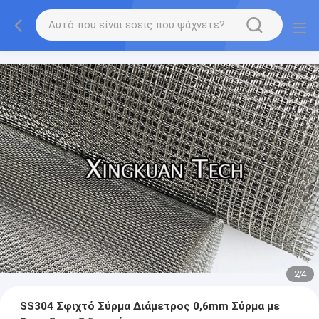
2
/
4
SS304 Σφιχτό Σύρμα Διάμετρος 0,6mm Σύρμα με