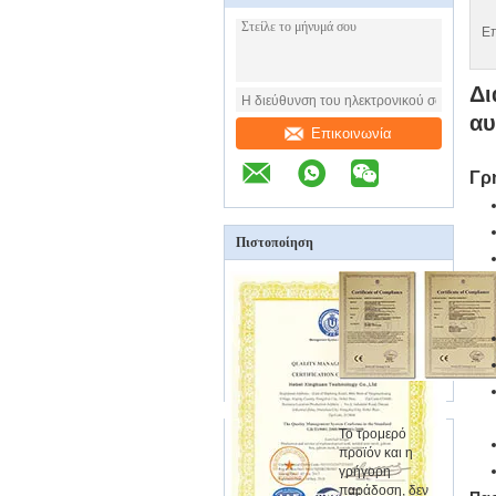
Επ
Δι
αυ
Επικοινωνία
Γρ
Πιστοποίηση
Το τρομερό
προϊόν και η
γρήγορη
παράδοση, δεν