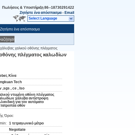
Πωλήσεις & Υποστήριξη
86--18730291422
Ζητήστε ένα απόσπασμα
-
Email
Select Language
Ζητήστε ένα απόσπασμα
ναζήτηση
 χάλυβας χαλκού οθόνης πλέγματος
 οθόνης πλέγματος καλωδίων
ebei, Κίνα
ingkuan Tech
 ,sgs , ce , Iso
αλκού ντυμένη οθόνη πλέγματος
αλωδίων χάλυβα αντίστροφη
λλανδική για τον αυτόματο
ετατροπέα οθόν
ς Όροι:
min:
1 τετραγωνικό μέτρο
Negotiate