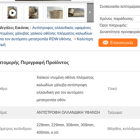
Συσκευασία λεπτομέρειε
Χρόνος παράδοσης:
Όροι πληρωμής:
Μεγάλες Εικόνας :
Αντίστροφος ολλανδικός υφαμένος
Δυνατότητα προσφοράς
ντυμένος χάλυβας χαλκού οθόνης πλέγματος καλωδίων
για τον αυτόματο μετατροπέα RDW οθόνης
Καλύτερη
Επικοινωνία
τιμή
πτομερής Περιγραφή Προϊόντος
Χαλκού ντυμένη οθόνη πλέγματος
καλωδίων χάλυβα αντίστροφη
θρο:
Υλικό:
ολλανδική για τον αυτόματο
μετατροπέα οθόν
ήμα:
ΑΝΤΙΣΤΡΟΦΗ ΟΛΛΑΝΔΙΚΗ ΥΦΑΝΣΗ
Τρίχωμα:
228mm, 229mm, 308mm, 309mm,
άμετρος κυλίνδρου:
Μέγεθος κυλίνδρου
400mm, κ.λπ.