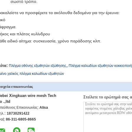
σωστό τρόπο.
ακαλείστε να προσφέρετε τα ακόλουθα δεδομένα για την έρευνα:
ικό
άφραγμα.
μήκος και πλάτος κυλίνδρου
κάθε ειδικό αίτημα: συσκευασία, χρόνο παράδοσης κλπ.
,
κέτα:
Πλέγμα οθόνης εξωθητών εξώθησης
Πλέγμα καλωδίων εξωθητών κοκκιοποι
μένο χαλκός πλέγμα καλωδίων εξωθητών
οιχεία επικοινωνίας
ebei Xingkuan wire mesh Tech
Στείλετε το ερώτημά σας 
o .,ltd
πεύθυνος Επικοινωνίας:
Alisa
ηλ.::
18730291422
αξ:
86-311-6805-8665