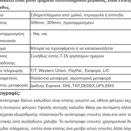
ακάτω είναι μόνο τμήματα τυποποιημένου μεγέθους, είναι επίσης
εθος.
κό
Σιδηροπλέγματα από χαλκό, στρογγυλά ή επίπεδα
άτος
308mm, 309mm, προσαρμοσμένο
οσαρμοσμένη
- Ναι, ναι.
σκευασία
γμα
Μπορεί να προσφέρεται ή να κατασκευάζεται
όνος
Συνήθως εντός 7-15 εργάσιμων ημερών
ράδοσης
οι πληρωμής
Τ/Τ, Western Union, PayPal., Εισφορά, L/C
αιρετικός
Θαλάσσια μεταφορά, αεροπορική μεταφορά
όπος μεταφοράς
Διεθνής Express: DHL,TNT,DEDEX,UPS,EMS
ριγραφές:
αντίστροφο δίκτυο καλωδίου είναι επίσης γνωστό ως οθόνη φίλτρου εκχ
η συνεχούς φίλτρου.Υψηλής αντοχής καλώδιο Warp για αυτόματη αλλαγ
μηχανία εξωρύθμισης πλαστικώνΤο αντίστροφο ντουλτς είναι ένα από τα
ντικής από ανοξείδωτο χάλυβα. Το αντίστροφο ντουλτς χρησιμοποιεί δια
ώδιο πλέγματος, οπότε είναι επίσης ένα μοτίβο ιστού ντουλτς.Αλλά λό