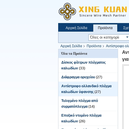
Αρχική Σελίδα
Προϊόντα
Σχε
Αρχική Σελίδα
Προϊόντα
Αντίστροφο ολ
καλωδίων για τον αυτόματο μετατροπέα RDW
Αν
Όλα τα Προϊόντα
γι
Δίσκος φίλτρων πλέγματος
καλωδίων
(33)
Διάφραγμα ορυχείου
(27)
Αντίστροφο ολλανδικό πλέγμα
καλωδίων ύφανσης
(27)
Τυλιγμένο πλέγμα από
συρματόπλεγμα
(14)
Εποξικό ντυμένο πλέγμα
καλωδίων
(26)