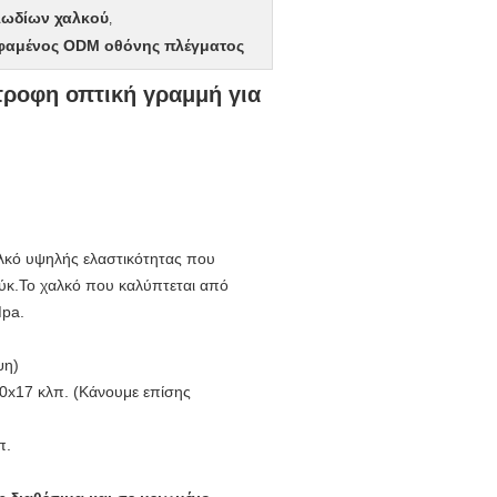
λωδίων χαλκού
,
φαμένος ODM οθόνης πλέγματος
τροφη οπτική γραμμή για
λκό υψηλής ελαστικότητας που
ούκ.Το χαλκό που καλύπτεται από
Mpa.
ψη)
10x17 κλπ. (Κάνουμε επίσης
π.