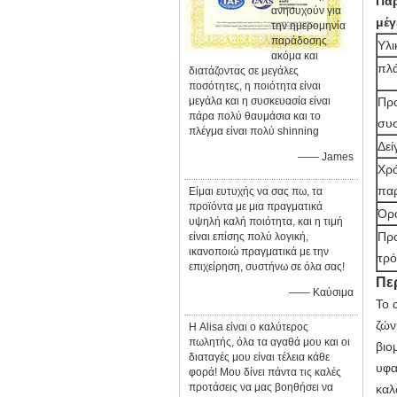
Παρ
ανησυχούν για
μέγ
την ημερομηνία
παράδοσης
Υλι
ακόμα και
πλ
διατάζοντας σε μεγάλες
ποσότητες, η ποιότητα είναι
μεγάλα και η συσκευασία είναι
Πρ
πάρα πολύ θαυμάσια και το
συ
πλέγμα είναι πολύ shinning
Δεί
—— James
Χρ
πα
Είμαι ευτυχής να σας πω, τα
προϊόντα με μια πραγματικά
Όρ
υψηλή καλή ποιότητα, και η τιμή
Προ
είναι επίσης πολύ λογική,
ικανοποιώ πραγματικά με την
τρ
επιχείρηση, συστήνω σε όλα σας!
Πε
—— Καύσιμα
Το 
ζών
Η Alisa είναι ο καλύτερος
πωλητής, όλα τα αγαθά μου και οι
βιο
διαταγές μου είναι τέλεια κάθε
υφα
φορά! Μου δίνει πάντα τις καλές
προτάσεις να μας βοηθήσει να
καλ