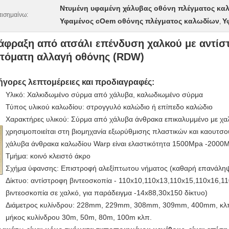
Ντυμένη υφαμένη χάλυβας οθόνη πλέγματος κα
ισημαίνω:
Υφαμένος cOem οθόνης πλέγματος καλωδίων
Υ
,
άφραξη από ατσάλι επένδυση χαλκού με αντίσ
τόματη αλλαγή οθόνης (RDW)
ήγορες λεπτομέρειες και προδιαγραφές:
Υλικό: Χαλκιδωμένο σύρμα από χάλυβα, καλωδιωμένο σύρμα
Τύπος υλικού καλωδίου: στρογγυλό καλώδιο ή επίπεδο καλώδιο
Χαρακτήρες υλικού: Σύρμα από χάλυβα άνθρακα επικαλυμμένο με χα
χρησιμοποιείται στη βιομηχανία εξωρύθμισης πλαστικών και καουτσ
χάλυβα άνθρακα καλωδίου Warp είναι ελαστικότητα 1500Mpa -2000
Τμήμα: κοινό κλειστό άκρο
Σχήμα ύφανσης: Επιστροφή αλεξίπτωτου νήματος (καθαρή επανάλη
Δίκτυο: αντίστροφη βιντεοσκοπία - 110x10,110x13,110x15,110x16,1
βιντεοσκοπία σε χαλκό, για παράδειγμα -14x88,30x150 δίκτυο)
Διάμετρος κυλίνδρου: 228mm, 229mm, 308mm, 309mm, 400mm, κλ
μήκος κυλίνδρου 30m, 50m, 80m, 100m κλπ.