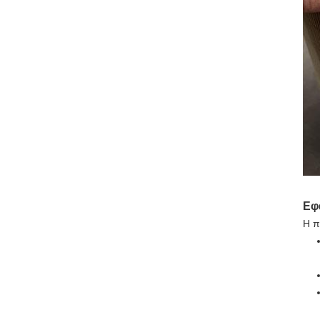
Εφ
Η π