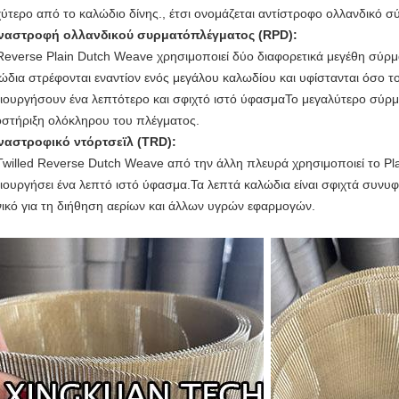
ύτερο από το καλώδιο δίνης., έτσι ονομάζεται αντίστροφο ολλανδικό σ
ναστροφή ολλανδικού συρματόπλέγματος (RPD):
Reverse Plain Dutch Weave χρησιμοποιεί δύο διαφορετικά μεγέθη σύρ
ώδια στρέφονται εναντίον ενός μεγάλου καλωδίου και υφίστανται όσο το
ιουργήσουν ένα λεπτότερο και σφιχτό ιστό ύφασμαΤο μεγαλύτερο σύρμα 
στήριξη ολόκληρου του πλέγματος.
ναστροφικό ντόρτσεϊλ (TRD):
Twilled Reverse Dutch Weave από την άλλη πλευρά χρησιμοποιεί το Plain
ιουργήσει ένα λεπτό ιστό ύφασμα.Τα λεπτά καλώδια είναι σφιχτά συνυ
νικό για τη διήθηση αερίων και άλλων υγρών εφαρμογών.