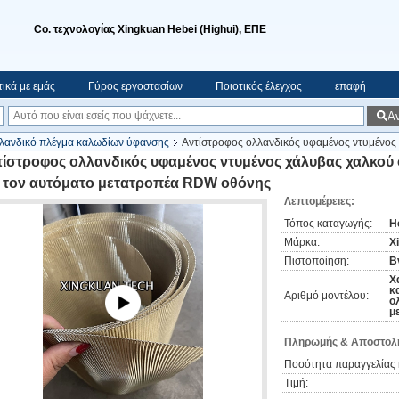
Co. τεχνολογίας Xingkuan Hebei (Highui), ΕΠΕ
τικά με εμάς
Γύρος εργοστασίων
Ποιοτικός έλεγχος
επαφή
Α
λανδικό πλέγμα καλωδίων ύφανσης
Αντίστροφος ολλανδικός υφαμένος ντυμένος
 οθόνης
τίστροφος ολλανδικός υφαμένος ντυμένος χάλυβας χαλκού
α τον αυτόματο μετατροπέα RDW οθόνης
Λεπτομέρειες:
Τόπος καταγωγής:
H
Μάρκα:
X
Πιστοποίηση:
Bv
Χ
κ
Αριθμό μοντέλου:
ο
μ
Πληρωμής & Αποστολή
Ποσότητα παραγγελίας 
Τιμή: