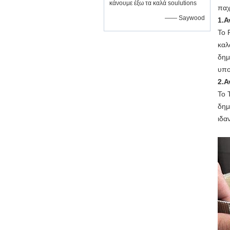
κάνουμε έξω τα καλά soulutions
παχ
—— Saywood
1.Α
Το 
καλ
δημ
υπο
2.Α
Το 
δημ
ιδα