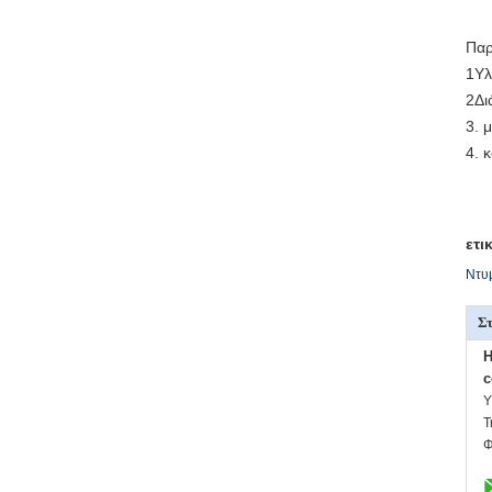
Παρ
1Υλ
2Δι
3. 
4. 
ετι
Ντυ
Στ
H
c
Υ
Τ
Φ