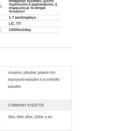
αδιάβροχο έγγραφο, ξύλινη
περίπτωση ή χαρτοκιβώτιο, ή
ς:
σύμφωνα με το αίτημα
πελατών!
1-7 workingdays
L/C, T/T
:
10000m2/day
ντυμένος χάλυβας χαλκού στο
στρογγυλό καλώδιο ή το επίπεδο
καλώδιο
COMMONY ΚΛΕΙΣΤΟΣ
30m, 50m, 80m, 100m, κ.λπ.
: