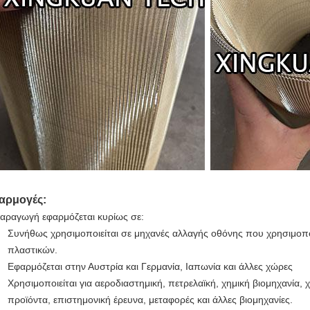
αρμογές:
αραγωγή εφαρμόζεται κυρίως σε:
Συνήθως χρησιμοποιείται σε μηχανές αλλαγής οθόνης που χρησιμοπο
πλαστικών.
Εφαρμόζεται στην Αυστρία και Γερμανία, Ιαπωνία και άλλες χώρες
Χρησιμοποιείται για αεροδιαστημική, πετρελαϊκή, χημική βιομηχανία, 
προϊόντα, επιστημονική έρευνα, μεταφορές και άλλες βιομηχανίες.