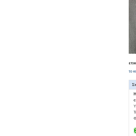
ετι
το κ
Στ
H
c
Υ
Τ
Φ