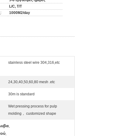
5-8 εργάσιμες ημέρες
L/C, T/T
:
1000M2/day
stainless steel wire 304,316,etc
24,30,40,50,60,80 mesh .etc
30m is standard
Wet pressing process for pulp
molding， customized shape
λυβα
,
τού
,