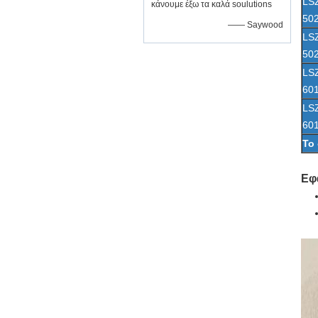
LS
κάνουμε έξω τα καλά soulutions
50
—— Saywood
LS
50
LS
60
LS
60
Το 
Εφ