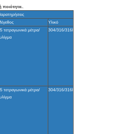
ή ποιότητα.
.
αρατηρήσεις
έγεθος
Υλικό
5 τετραγωνικά μέτρα/
304/316/316l
υλίγμα
5 τετραγωνικά μέτρα/
304/316/316l
υλίγμα