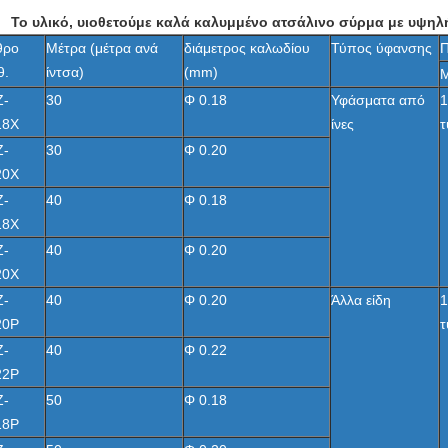
Το υλικό, υιοθετούμε καλά καλυμμένο ατσάλινο σύρμα με υψηλ
θρο
Μέτρα (μέτρα ανά
διάμετρος καλωδίου
Τύπος ύφανσης
Π
θ.
ίντσα)
(mm)
Μ
Z-
30
Φ 0.18
Υφάσματα από
1
18X
ίνες
τ
Z-
30
Φ 0.20
20X
Z-
40
Φ 0.18
18X
Z-
40
Φ 0.20
20X
Z-
40
Φ 0.20
Άλλα είδη
1
20P
τ
Z-
40
Φ 0.22
22P
Z-
50
Φ 0.18
18P