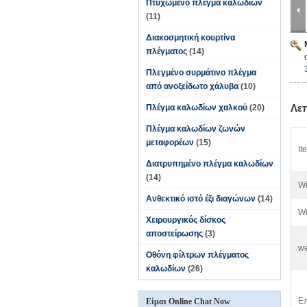
Πτυχωμένο πλέγμα καλωδίων
(11)
Διακοσμητική κουρτίνα
πλέγματος
(14)
Πλεγμένο συρμάτινο πλέγμα
από ανοξείδωτο χάλυβα
(10)
Λε
Πλέγμα καλωδίων χαλκού
(20)
Πλέγμα καλωδίων ζωνών
μεταφορέων
(15)
It
Διατρυπημένο πλέγμα καλωδίων
(14)
Wi
Ανθεκτικό ιστό έξι διαγώνων
(14)
Wi
Χειρουργικός δίσκος
αποστείρωσης
(3)
we
Οθόνη φίλτρων πλέγματος
καλωδίων
(26)
Επ
Είμαι Online Chat Now