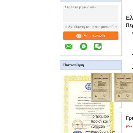
Ελ
Πε
Επικοινωνία
Πιστοποίηση
Το τρομερό
Γρ
προϊόν και η
μας
γρήγορη
παράδοση, δεν