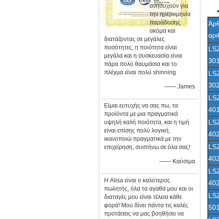
ανησυχούν για
την ημερομηνία
παράδοσης
Άρ
ακόμα και
αρι
διατάζοντας σε μεγάλες
ποσότητες, η ποιότητα είναι
LS
μεγάλα και η συσκευασία είναι
30
πάρα πολύ θαυμάσια και το
πλέγμα είναι πολύ shinning
LS
30
—— James
LS
Είμαι ευτυχής να σας πω, τα
40
προϊόντα με μια πραγματικά
LS
υψηλή καλή ποιότητα, και η τιμή
είναι επίσης πολύ λογική,
40
ικανοποιώ πραγματικά με την
LS
επιχείρηση, συστήνω σε όλα σας!
40
—— Καύσιμα
LS
Η Alisa είναι ο καλύτερος
40
πωλητής, όλα τα αγαθά μου και οι
LS
διαταγές μου είναι τέλεια κάθε
φορά! Μου δίνει πάντα τις καλές
50
προτάσεις να μας βοηθήσει να