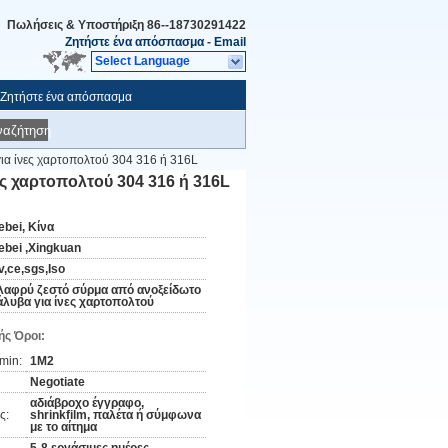
Πωλήσεις & Υποστήριξη
86--18730291422
Ζητήστε ένα απόσπασμα
-
Email
Select Language
Ζητήστε ένα απόσπασμα
ναζήτηση
ια ίνες χαρτοπολτού 304 316 ή 316L
ς χαρτοπολτού 304 316 ή 316L
ebei, Κίνα
ebei ,Xingkuan
v,ce,sgs,Iso
λαφρύ ζεστό σύρμα από ανοξείδωτο
άλυβα για ίνες χαρτοπολτού
ς Όροι:
min:
1M2
Negotiate
αδιάβροχο έγγραφο,
ς:
shrinkfilm, παλέτα ή σύμφωνα
με το αίτημα