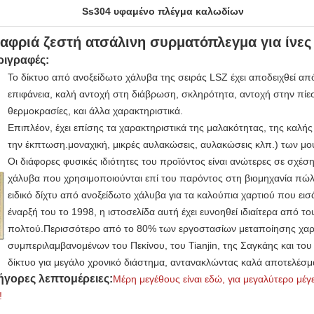
Ss304 υφαμένο πλέγμα καλωδίων
αφριά ζεστή ατσάλινη συρματόπλεγμα για ίνες
ριγραφές:
Το δίκτυο από ανοξείδωτο χάλυβα της σειράς LSZ έχει αποδειχθεί από 
επιφάνεια, καλή αντοχή στη διάβρωση, σκληρότητα, αντοχή στην πίε
θερμοκρασίες, και άλλα χαρακτηριστικά.
Επιπλέον, έχει επίσης τα χαρακτηριστικά της μαλακότητας, της καλής
την έκπτωση.μοναχική, μικρές αυλακώσεις, αυλακώσεις κλπ.) των μο
Οι διάφορες φυσικές ιδιότητες του προϊόντος είναι ανώτερες σε σχέση
χάλυβα που χρησιμοποιούνται επί του παρόντος στη βιομηχανία πώ
ειδικό δίχτυ από ανοξείδωτο χάλυβα για τα καλούπια χαρτιού που ε
έναρξή του το 1998, η ιστοσελίδα αυτή έχει ευνοηθεί ιδιαίτερα από 
πολτού.Περισσότερο από το 80% των εργοστασίων μεταποίησης χαρ
συμπεριλαμβανομένων του Πεκίνου, του Tianjin, της Σαγκάης και το
δίκτυο για μεγάλο χρονικό διάστημα, αντανακλώντας καλά αποτελέσμ
ήγορες λεπτομέρειες:
Μέρη μεγέθους είναι εδώ, για μεγαλύτερο μέ
!