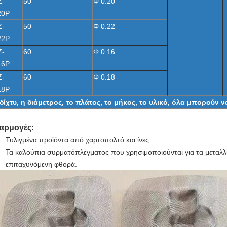
Z-
50
Φ 0.20
20P
Z-
50
Φ 0.22
22P
Z-
60
Φ 0.16
16P
Z-
60
Φ 0.18
18P
δίχτυ, η διάμετρος, το πλάτος, το μήκος, το υλικό, όλα μπορούν
αρμογές:
Τυλιγμένα προϊόντα από χαρτοπολτό και ίνες
Τα καλούπια συρματόπλεγματος που χρησιμοποιούνται για τα μεταλλ
επιταχυνόμενη φθορά.