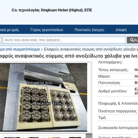
Co. τεχνολογίας Xingkuan Hebei (Highui), ΕΠΕ
τικά με εμάς
Γύρος εργοστασίων
Ποιοτικός έλεγχος
επαφή
Α
γμα από συρματόπλεγμα
Ελαφρύς αναψυκτικός σύρμας από ανοξείδωτο χάλυβα γ
αφρύς αναψυκτικός σύρμας από ανοξείδωτο χάλυβα για ίνε
Λεπτομέρειες:
Τόπος καταγωγής:
H
Μάρκα:
H
Πιστοποίηση:
B
Ε
Αριθμό μοντέλου:
χ
Πληρωμής & Αποστολή
Ποσότητα παραγγελίας 
Τιμή:
Συσκευασία λεπτομέρειε