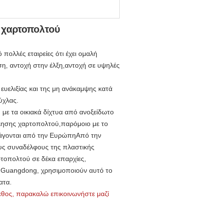
 χαρτοπολτού
πολλές εταιρείες ότι έχει ομαλή
ση, αντοχή στην έλξη,αντοχή σε υψηλές
 ευελιξίας και της μη ανάκαμψης κατά
ύχλας.
 με τα οικιακά δίχτυα από ανοξείδωτο
λησης χαρτοπολτού,παρόμοιο με το
ισάγονται από την ΕυρώπηΑπό την
τους συναδέλφους της πλαστικής
τοπολτού σε δέκα επαρχίες,
υ Guangdong, χρησιμοποιούν αυτό το
ατα.
γεθος, παρακαλώ επικοινωνήστε μαζί