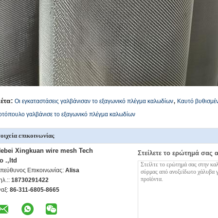
,
κέτα:
Οι εγκαταστάσεις γαλβάνισαν το εξαγωνικό πλέγμα καλωδίων
Καυτό βυθισμέ
οτόπουλο γαλβάνισε το εξαγωνικό πλέγμα καλωδίων
οιχεία επικοινωνίας
ebei Xingkuan wire mesh Tech
Στείλετε το ερώτημά σας 
o .,ltd
πεύθυνος Επικοινωνίας:
Alisa
ηλ.::
18730291422
αξ:
86-311-6805-8665