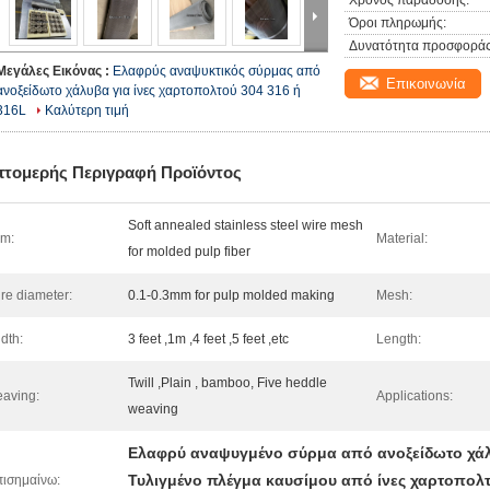
Χρόνος παράδοσης:
Όροι πληρωμής:
Δυνατότητα προσφοράς
Μεγάλες Εικόνας :
Ελαφρύς αναψυκτικός σύρμας από
Επικοινωνία
ανοξείδωτο χάλυβα για ίνες χαρτοπολτού 304 316 ή
316L
Καλύτερη τιμή
πτομερής Περιγραφή Προϊόντος
Soft annealed stainless steel wire mesh
em:
Material:
for molded pulp fiber
re diameter:
0.1-0.3mm for pulp molded making
Mesh:
dth:
3 feet ,1m ,4 feet ,5 feet ,etc
Length:
Twill ,Plain , bamboo, Five heddle
aving:
Applications:
weaving
Ελαφρύ αναψυγμένο σύρμα από ανοξείδωτο χά
Τυλιγμένο πλέγμα καυσίμου από ίνες χαρτοπολ
ισημαίνω: