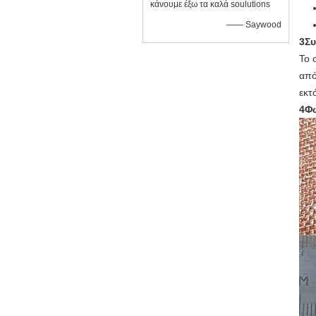
κάνουμε έξω τα καλά soulutions
—— Saywood
3Συ
Το 
από
εκτ
4Φ