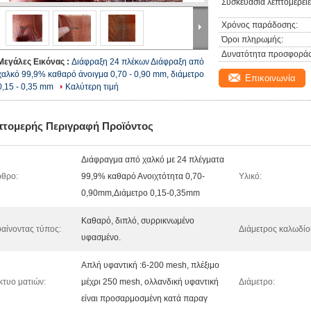
Συσκευασία λεπτομέρειε
Χρόνος παράδοσης:
Όροι πληρωμής:
Δυνατότητα προσφοράς
Μεγάλες Εικόνας :
Διάφραξη 24 πλέκων Διάφραξη από
χαλκό 99,9% καθαρό άνοιγμα 0,70 - 0,90 mm, διάμετρο
Επικοινωνία
0,15 - 0,35 mm
Καλύτερη τιμή
πτομερής Περιγραφή Προϊόντος
Διάφραγμα από χαλκό με 24 πλέγματα
θρο:
99,9% καθαρό Ανοιχτότητα 0,70-
Υλικό:
0,90mm,Διάμετρο 0,15-0,35mm
Καθαρό, διπλό, συρρικνωμένο
αίνοντας τύπος:
Διάμετρος καλωδίο
υφασμένο.
Απλή υφαντική :6-200 mesh, πλέξιμο
κτυο ματιών:
μέχρι 250 mesh, ολλανδική υφαντική
Διάμετρο:
είναι προσαρμοσμένη κατά παραγ