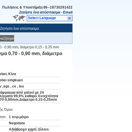
Πωλήσεις & Υποστήριξη
86--18730291422
Ζητήστε ένα απόσπασμα
-
Email
Select Language
Ζητήστε ένα απόσπασμα
ναζήτηση
 - 0,90 mm, διάμετρο 0,15 - 0,35 mm
α 0,70 - 0,90 mm, διάμετρο
ebei, Κίνα
ebei xingkuan
 ,sgs , ce , Iso
ιάφραγμα από χαλκό με 24
λέγματα 99,9% καθαρό Ανοιχτότητα
,70-0,90mm,Διάμετρο 0,15-0,35mm
ς Όροι:
min:
1 τετρ.μέτρο
Negotiate
Αδιάβροχο χαρτί, ξύλινο