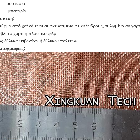
Προστασία
Η μπαταρία
σκευή:
σύρμα από χαλκό είναι συσκευασμένο σε κυλίνδρους, τυλιγμένο σε χαρ
βλητο χαρτί ή πλαστικό φιλμ,
ός ξύλινων κιβωτίων ή ξύλινων παλέτων.
ωτογραφίες: