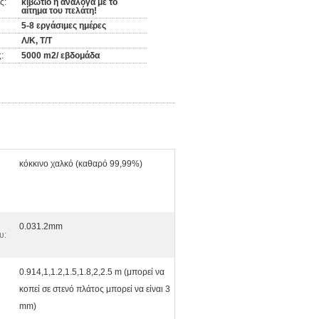
ς:
κιβώτιο ή ανάλογα με το
αίτημα του πελάτη!
5-8 εργάσιμες ημέρες
Λ/Κ, Τ/Τ
:
5000 m2/ εβδομάδα
κόκκινο χαλκό (καθαρό 99,99%)
0.031.2mm
υ:
0.914,1,1.2,1.5,1.8,2,2.5 m (μπορεί να
κοπεί σε στενό πλάτος μπορεί να είναι 3
mm)