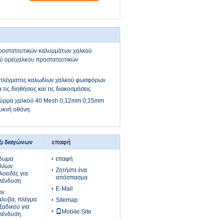
ροστατευτικών καλυμμάτων χαλκού
 ορείχαλκου προστατευτικών
 πλέγματος καλωδίων χαλκού φωσφόρων
 τις διηθήσεις και τις διακοσμήσεις
ύρμα χαλκού 40 Mesh 0,12mm 0,15mm
υκνή οθόνη
έξι διαγώνων
επαφή
ίδωμα
επαφή
άλλων
Ζητήστε ένα
λοειδές για
απόσπασμα
επένδυση
E-Mail
ων
άλυβα, πλέγμα
Sitemap
ξαδικού για
Mobile Site
επένδυση