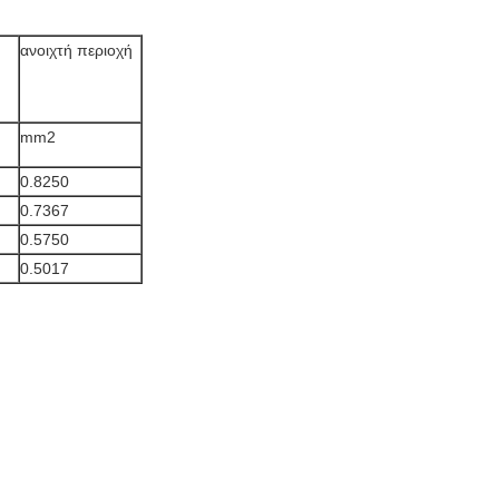
ανοιχτή περιοχή
mm2
0.8250
0.7367
0.5750
0.5017