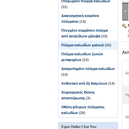
Πτυχωμένο πλέγμα καλωδίων
(11)
Διακοσμητική κουρτίνα
πλέγματος
(14)
Πλεγμένο συρμάτινο πλέγμα
από ανοξείδωτο χάλυβα
(10)
Πλέγμα καλωδίων χαλκού
(20)
Λε
Πλέγμα καλωδίων ζωνών
μεταφορέων
(15)
Διατρυπημένο πλέγμα καλωδίων
Άρ
(14)
Ανθεκτικό ιστό έξι διαγώνων
(14)
Χειρουργικός δίσκος
Υφ
αποστείρωσης
(3)
Οθόνη φίλτρων πλέγματος
καλωδίων
(26)
Δί
Είμαι Online Chat Now