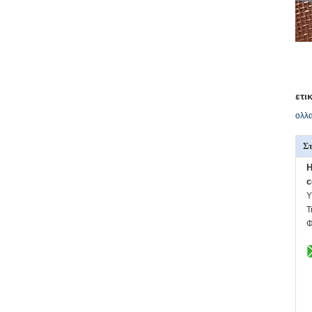
ετι
ολλ
Στ
H
c
Υ
Τ
Φ