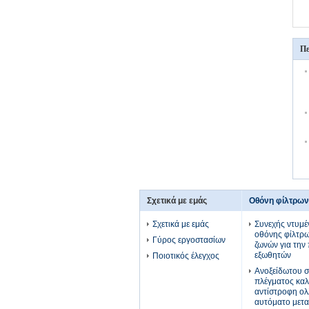
Πε
Σχετικά με εμάς
Οθόνη φίλτρων
Σχετικά με εμάς
Συνεχής ντυμέ
οθόνης φίλτρ
Γύρος εργοστασίων
ζωνών για την
εξωθητών
Ποιοτικός έλεγχος
Ανοξείδωτου σ
πλέγματος κα
αντίστροφη ολ
αυτόματο μετ