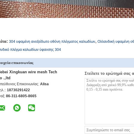
,
κέτα:
304 υφαμένη ανοξείδωτο οθόνη πλέγματος καλωδίων
Ολλανδική υφαμένη ο
ανδικό πλέγμα καλωδίων ύφανσης 304
οιχεία επικοινωνίας
ebei Xingkuan wire mesh Tech
Στείλετε το ερώτημά σας 
o .,ltd
πεύθυνος Επικοινωνίας:
Alisa
ηλ.::
18730291422
αξ:
86-311-6805-8665