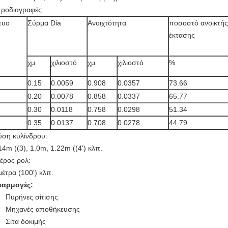
προδιαγραφές:
τυο
Σύρμα Dia
Ανοιχτότητα
ποσοστό ανοικτής
έκτασης
χμ
χιλιοστό
χμ
χιλιοστό
%
0.15
0.0059
0.908
0.0357
73.66
0.20
0.0078
0.858
0.0337
65.77
0.30
0.0118
0.758
0.0298
51.34
0.35
0.0137
0.708
0.0278
44.79
ύση κυλίνδρου:
14m ((3), 1.0m, 1.22m ((4') κλπ.
έρος ρολ:
μέτρα (100') κλπ.
φαρμογές:
Πυρήνες σίτισης
Μηχανές αποθήκευσης
Σίτα δοκιμής