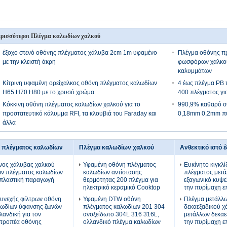
ρισσότεροι Πλέγμα καλωδίων χαλκού
έξοχο στενό οθόνης πλέγματος χάλυβα 2cm 1m υφαμένο
Πλέγμα οθόνης π
με την κλειστή άκρη
φωσφόρων χαλκού
καλυμμάτων
Κίτρινη υφαμένη ορείχαλκος οθόνη πλέγματος καλωδίων
4 έως πλέγμα PB
H65 H70 H80 με το χρυσό χρώμα
400 πλέγματος για
Κόκκινη οθόνη πλέγματος καλωδίων χαλκού για το
990,9% καθαρό σ
προστατευτικό κάλυμμα RFI, τα κλουβιά του Faraday και
0,18mm 0,2mm π
άλλα
 πλέγματος καλωδίων
Πλέγμα καλωδίων χαλκού
Ανθεκτικό ιστό 
νος χάλυβας χαλκού
Υφαμένη οθόνη πλέγματος
Ευκίνητο κιγκλ
ων πλέγματος καλωδίων
καλωδίων αντίστασης
πλέγματος μετ
 πλαστική παραγωγή
θερμότητας 200 πλέγμα για
εξαγωνικό κυψε
ηλεκτρικό κεραμικό Cooktop
την πυρίμαχη 
υνεχής φίλτρων οθόνη
Υφαμένη DTW οθόνη
Πλέγμα μετάλλ
λωδίων ύφανσης ζωνών
πλέγματος καλωδίων 201 304
δεκαεξαδικού χ
λανδική για τον
ανοξείδωτο 304L 316 316L,
μετάλλων δεκαε
ατροπέα οθόνης
ολλανδικό πλέγμα καλωδίων
την πυρίμαχη 