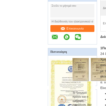
Δι
Επ
Επικοινωνία
Διά
1Πε
Πιστοποίηση
24 
Χρη
mm 
με 
επί
α. υ
Είν
Το τρομερό
προϊόν και η
γρήγορη
παράδοση, δεν