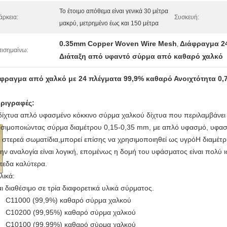
Το έτοιμο απόθεμα είναι γενικά 30 μέτρα
άρκεια:
Συσκευή:
μακρύ, μετρημένο έως και 150 μέτρα
0.35mm Copper Woven Wire Mesh
Διάφραγμα 2
,
ισημαίνω:
Διάταξη από υφαντό σύρμα από καθαρό χαλκό
φραγμα από χαλκό με 24 πλέγματα 99,9% καθαρό Ανοιχτότητα 0,
ριγραφές:
δίχτυα απλό υφασμένο κόκκινο σύρμα χαλκού δίχτυα που περιλαμβάνει 
σιμοποιώντας σύρμα διαμέτρου 0,15-0,35 mm, με απλό υφασμό, υφασμέ
στερεά σωματίδια,μπορεί επίσης να χρησιμοποιηθεί ως υγρόΗ διαμέτρ
την αναλογία είναι λογική, επομένως η δομή του υφάσματος είναι πολύ 
πεδα καλύτερα.
λικά:
αι διαθέσιμο σε τρία διαφορετικά υλικά σύρματος.
C11000 (99,9%) καθαρό σύρμα χαλκού
C10200 (99,95%) καθαρό σύρμα χαλκού
C10100 (99,99%) καθαρό σύρμα χαλκού