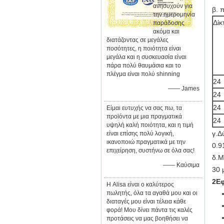
ανησυχούν για
β. 
την ημερομηνία
Δίκ
παράδοσης
ακόμα και
διατάζοντας σε μεγάλες
ποσότητες, η ποιότητα είναι
μεγάλα και η συσκευασία είναι
πάρα πολύ θαυμάσια και το
πλέγμα είναι πολύ shinning
24
—— James
24
24
Είμαι ευτυχής να σας πω, τα
προϊόντα με μια πραγματικά
24
υψηλή καλή ποιότητα, και η τιμή
γ.Δ
είναι επίσης πολύ λογική,
ικανοποιώ πραγματικά με την
0.9
επιχείρηση, συστήνω σε όλα σας!
δ.Μ
—— Καύσιμα
30 
2Ε
Η Alisa είναι ο καλύτερος
πωλητής, όλα τα αγαθά μου και οι
διαταγές μου είναι τέλεια κάθε
φορά! Μου δίνει πάντα τις καλές
προτάσεις να μας βοηθήσει να