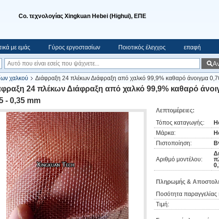
Co. τεχνολογίας Xingkuan Hebei (Highui), ΕΠΕ
τικά με εμάς
Γύρος εργοστασίων
Ποιοτικός έλεγχος
επαφή
Α
ίων χαλκού
Διάφραξη 24 πλέκων Διάφραξη από χαλκό 99,9% καθαρό άνοιγμα 0,70
άφραξη 24 πλέκων Διάφραξη από χαλκό 99,9% καθαρό άνοιγμ
5 - 0,35 mm
Λεπτομέρειες:
Τόπος καταγωγής:
H
Μάρκα:
H
Πιστοποίηση:
Bv
Δ
Αριθμό μοντέλου:
π
0
Πληρωμής & Αποστολή
Ποσότητα παραγγελίας 
Τιμή: