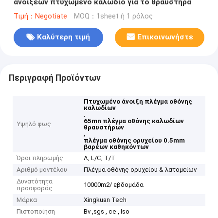
ανοίξεων πτυχωμένο καλώδιο για το θραυστήρα
Τιμή：Negotiate
MOQ：1sheet ή 1 ρόλος
Καλύτερη τιμή
Επικοινωνήστε
Περιγραφή Προϊόντων
Πτυχωμένο άνοιξη πλέγμα οθόνης
καλωδίων
,
65mn πλέγμα οθόνης καλωδίων
Υψηλό φως
θραυστήρων
,
πλέγμα οθόνης ορυχείου 0.5mm
βαρέων καθηκόντων
Όροι πληρωμής
Λ, L/C, T/T
Αριθμό μοντέλου
Πλέγμα οθόνης ορυχείου & λατομείων
Δυνατότητα
10000m2/ εβδομάδα
προσφοράς
Μάρκα
Xingkuan Tech
Πιστοποίηση
Bv ,sgs , ce , Iso