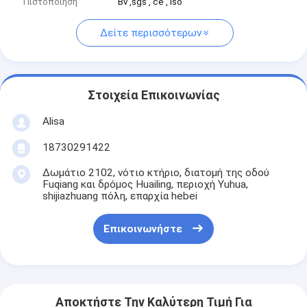
Πιστοποίηση
Bv ,sgs , ce , Iso
Δείτε περισσότερων
Στοιχεία Επικοινωνίας
Alisa
18730291422
Δωμάτιο 2102, νότιο κτήριο, διατομή της οδού
Fuqiang και δρόμος Huailing, περιοχή Yuhua,
shijiazhuang πόλη, επαρχία hebei
Επικοινωνήστε
Αποκτήστε Την Καλύτερη Τιμή Για