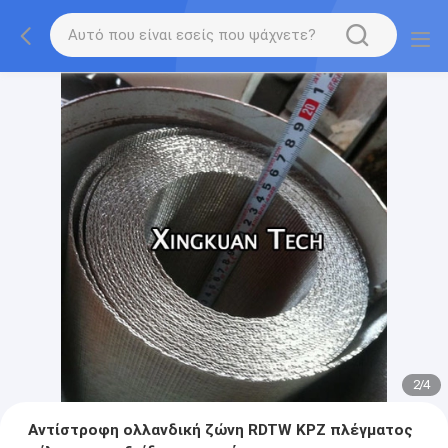
2
/
4
Αντίστροφη ολλανδική ζώνη RDTW KPZ πλέγματος