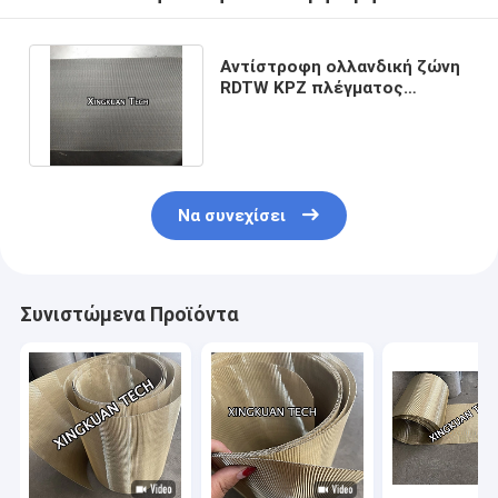
Αντίστροφη ολλανδική ζώνη
RDTW KPZ πλέγματος
φίλτρων ανοξείδωτου
αυτόματη
Να συνεχίσει
Συνιστώμενα Προϊόντα