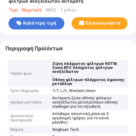
φίλτρων ανοξείδωτου αυτόματη
Τιμή：Negotiate
MOQ：1 ρόλος
Καλύτερη τιμή
Επικοινωνήστε
Περιγραφή Προϊόντων
,
Ζώνη πλέγματος φίλτρων RDTW
Ζώνη KPZ πλέγματος φίλτρων
ανοξείδωτου
Υψηλό φως
,
Οθόνη φίλτρων πλέγματος ύφανσης
μετάλλων
Όροι πληρωμής
T/T, L/C, Western Union
Αυτόματη ζώνη οθόνης φίλτρων
Αριθμό μοντέλου
ανοξείδωτου μετατροπέων οθόνης
starlinger για τον εξωθητή
Απόθεμα, αποστολή μέσα σε 3
Δυνατότητα
εργάσιμες ημέρες για το κοινό
προσφοράς
μέγεθος
Μάρκα
Xingkuan Tech