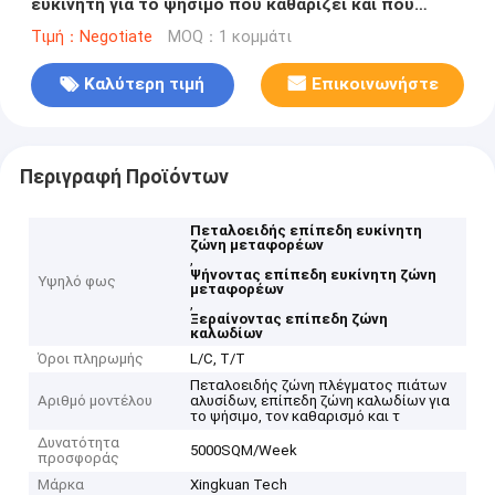
ευκίνητη για το ψήσιμο που καθαρίζει και που
ξεραίνει
Τιμή：Negotiate
MOQ：1 κομμάτι
Καλύτερη τιμή
Επικοινωνήστε
Περιγραφή Προϊόντων
Πεταλοειδής επίπεδη ευκίνητη
ζώνη μεταφορέων
,
Ψήνοντας επίπεδη ευκίνητη ζώνη
Υψηλό φως
μεταφορέων
,
Ξεραίνοντας επίπεδη ζώνη
καλωδίων
Όροι πληρωμής
L/C, T/T
Πεταλοειδής ζώνη πλέγματος πιάτων
Αριθμό μοντέλου
αλυσίδων, επίπεδη ζώνη καλωδίων για
το ψήσιμο, τον καθαρισμό και τ
Δυνατότητα
5000SQM/Week
προσφοράς
Μάρκα
Xingkuan Tech