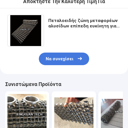
Αποκτήστε Την Καλύτερη Τιμή Για
Πεταλοειδής ζώνη μεταφορέων
αλυσίδων επίπεδη ευκίνητη για
το ψήσιμο που καθαρίζει και που
ξεραίνει
Να συνεχίσει
Συνιστώμενα Προϊόντα