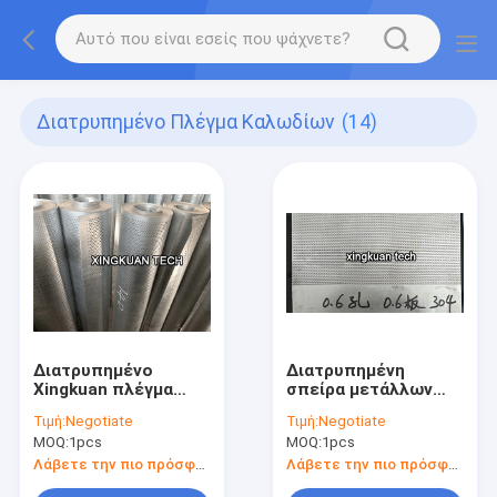
Διατρυπημένο Πλέγμα Καλωδίων
(14)
Διατρυπημένο
Διατρυπημένη
Xingkuan πλέγμα
σπείρα μετάλλων
καλωδίων σε
μικροϋπολογιστών
Τιμή:
Negotiate
Τιμή:
Negotiate
ποικίλες πάχος και
τρύπα, σπείρα
MOQ:
1pcs
MOQ:
1pcs
μορφές τρυπών
0.5mm 0.6mm 0.8mm
πλέγματος
Λάβετε την πιο πρόσφατη τιμή
Λάβετε την πιο πρόσφατη τιμή
ανοξείδωτου